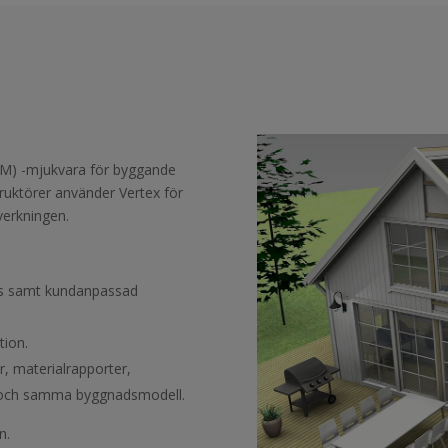
IM) -mjukvara för byggande
truktörer använder Vertex för
lverkningen.
hus samt kundanpassad
ion.
r, materialrapporter,
n och samma byggnadsmodell.
n.