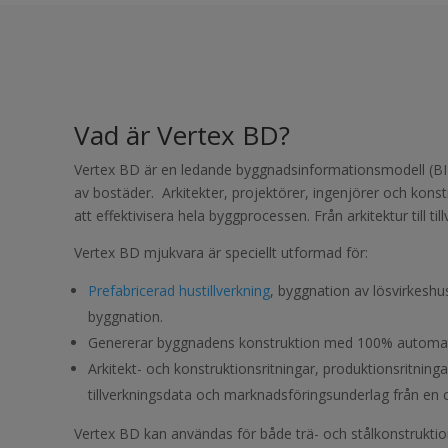
Vad är Vertex BD?
Vertex BD är en ledande byggnadsinformationsmodell (B
av bostäder. Arkitekter, projektörer, ingenjörer och kons
att effektivisera hela byggprocessen. Från arkitektur till til
Vertex BD mjukvara är speciellt utformad för:
Prefabricerad hustillverkning
, byggnation av lösvirkes
byggnation.
Genererar byggnadens konstruktion med 100% automat
Arkitekt- och konstruktionsritningar, produktionsritninga
tillverkningsdata och marknadsföringsunderlag från e
Vertex BD kan användas för både trä- och stålkonstruktio