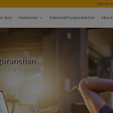
Boka en d
ex Sync
Funktioner
Industriell husproduktion
Våra 
gbranchen
ring av byggnader.