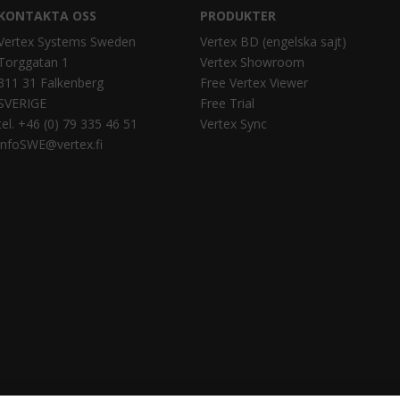
KONTAKTA OSS
PRODUKTER
Vertex Systems Sweden
Vertex BD (engelska sajt)
Torggatan 1
Vertex Showroom
311 31 Falkenberg
Free Vertex Viewer
SVERIGE
Free Trial
tel. +46 (0) 79 335 46 51
Vertex Sync
infoSWE@vertex.fi