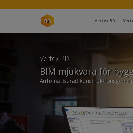
Vertex BD
Vert
Video
Player
Vertex BD
BIM mjukvara för byg
Automatiserad konstruktionsgenere