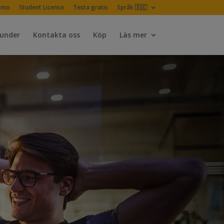
emo
Student License
Testa gratis
Språk 🇸🇪
Kunder
Kontakta oss
Köp
Läs mer