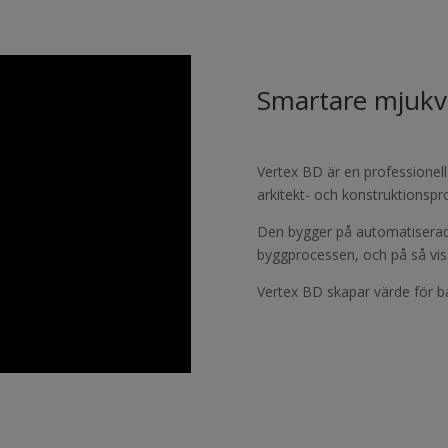
Smartare mjukva
Vertex BD är en professionel
arkitekt- och konstruktionspr
Den bygger på automatiserade
byggprocessen, och på så vis
Vertex BD skapar värde för b