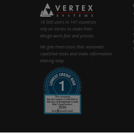
18 000 users in 147 countries
rely on Vertex to make their
design work fast and precise.
We give them tools that automate
repetitive tasks and make information
sharing easy.