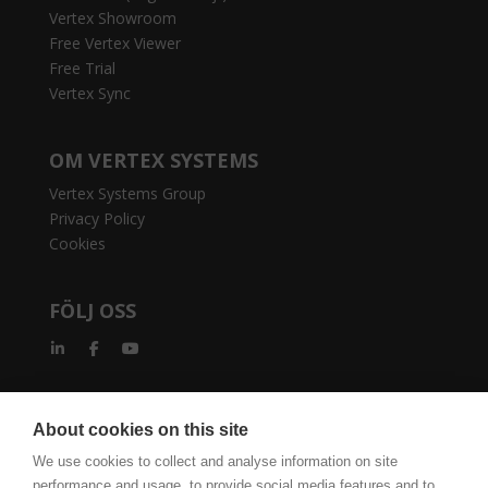
Vertex Showroom
Free Vertex Viewer
Free Trial
Vertex Sync
OM VERTEX SYSTEMS
Vertex Systems Group
Privacy Policy
Cookies
FÖLJ OSS
About cookies on this site
We use cookies to collect and analyse information on site
vertexcad.com
Software Piracy
performance and usage, to provide social media features and to