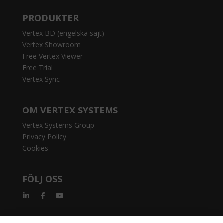
PRODUKTER
Vertex BD (engelska sajt)
Vertex Showroom
Free Vertex Viewer
Free Trial
Vertex Sync
OM VERTEX SYSTEMS
Vertex Systems Group
Privacy Policy
Cookies
FÖLJ OSS