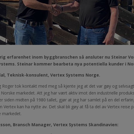
g erfarenhet inom byggbranschen så ansluter nu Steinar Vord
ystems. Steinar kommer bearbeta nya potentiella kunder i No
dal, Teknisk-konsulent, Vertex Systems Norge.
 Roger tok kontakt med meg så kjente jeg at det var gøy og selvsagt 
 Norske markedet. Att jeg har vært aktiv imot den industrielle produk
 siden midten på 1980 tallet, gjør at jeg har samlet på en del erfari
 Vertex kan ha nytte av. Det skal bli gøy at få ta del av Vertex reise 
e markedet.
sson, Bransch Manager, Vertex Systems Skandinavien: