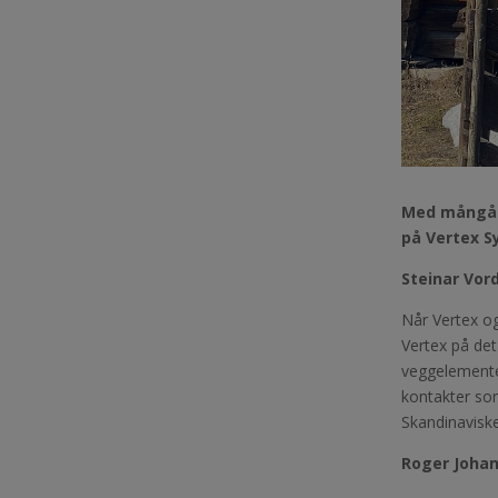
Med mångåri
på Vertex S
Steinar Vor
Når Vertex og
Vertex på det
veggelementer
kontakter som
Skandinavisk
Roger Johan