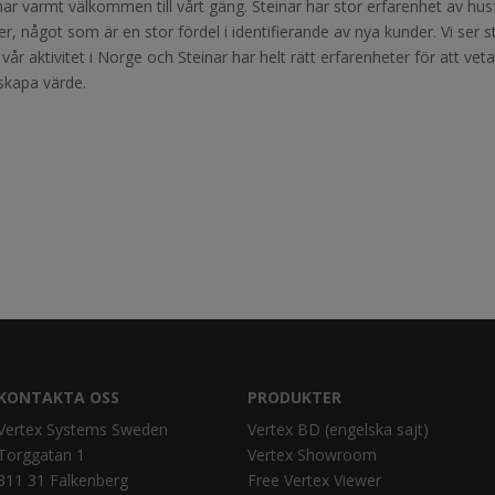
inar varmt välkommen till vårt gäng. Steinar har stor erfarenhet av hus
r, något som är en stor fördel i identifierande av nya kunder. Vi ser s
vår aktivitet i Norge och Steinar har helt rätt erfarenheter för att vet
kapa värde.
KONTAKTA OSS
PRODUKTER
Vertex Systems Sweden
Vertex BD (engelska sajt)
Torggatan 1
Vertex Showroom
311 31 Falkenberg
Free Vertex Viewer