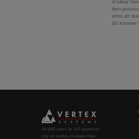
Vi hälsar Ste
dess processe
emot att öka 
BD kommer s
18 000 users in 147 countries
rely on Vertex to make their