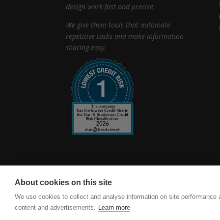
design work fast and precise.
We give them tools that automate
repetitive tasks and make information
sharing easy.
About cookies on this site
vertexcad.com
Software Piracy
Cookie Set
We use cookies to collect and analyse information on site performance
content and advertisements.
Learn more
Vertex BD Building Design Software. Delivering accur