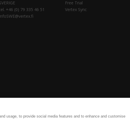
SVERIGE
Free Trial
tel. +46 (0) 79 335 46 51
Vertex Sync
infoSWE@vertex.fi
tings
Legal Documents
 and usage, to provide social media features and to enhance and customise
ate and efficient results, from detailing to production.| Copyright © 1977