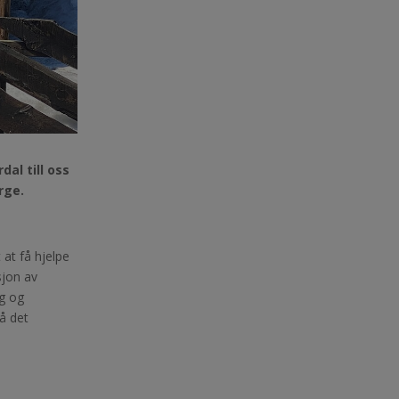
al till oss
rge.
at få hjelpe
sjon av
ng og
på det