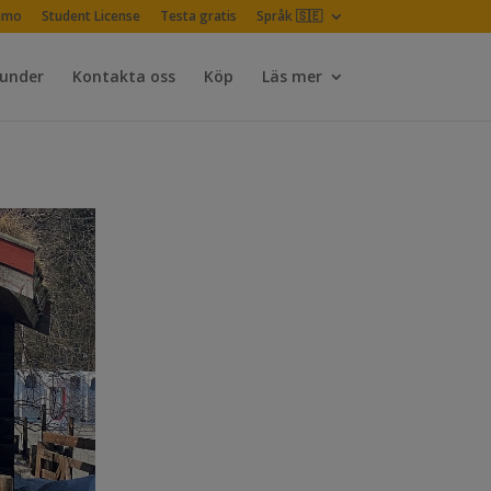
emo
Student License
Testa gratis
Språk 🇸🇪
Kunder
Kontakta oss
Köp
Läs mer