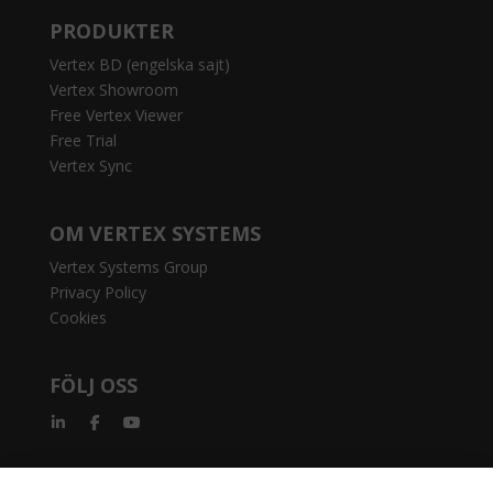
PRODUKTER
Vertex BD (engelska sajt)
Vertex Showroom
Free Vertex Viewer
Free Trial
Vertex Sync
OM VERTEX SYSTEMS
Vertex Systems Group
Privacy Policy
Cookies
FÖLJ OSS