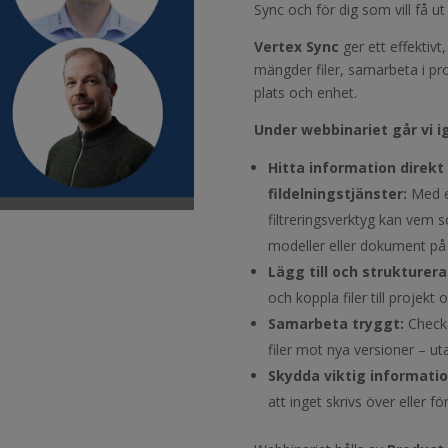
Sync och för dig som vill få u
Vertex Sync
ger ett effektivt,
mängder filer, samarbeta i pro
plats och enhet.
Under webbinariet går vi 
Hitta information direkt 
fildelningstjänster:
Med e
filtreringsverktyg kan vem s
modeller eller dokument på
Lägg till och strukturera
och koppla filer till projekt o
Samarbeta tryggt:
Checka 
filer mot nya versioner – ut
Skydda viktig informati
att inget skrivs över eller f