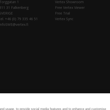
Torggatan 1
Vertex Showroom
311 31 Falkenberg
Free Vertex Viewer
SVERIGE
Free Trial
tel. +46 (0) 79 335 46 51
Vertex Sync
infoSWE@vertex.fi
tings
Legal Documents
 and usage, to provide social media features and to enhance and customise