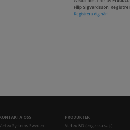
Webbinariet hålls av
Product 
Filip Sigvardsson
.
Registrer
Registrera dig här!
KONTAKTA OSS
PRODUKTER
Vertex Systems Sweden
Vertex BD (engelska sajt)