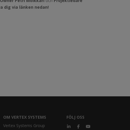
Owner Petri Molkkari
och
Projektledare
a dig via länken nedan!
OM VERTEX SYSTEMS
FÖLJ OSS
Vertex Systems Group