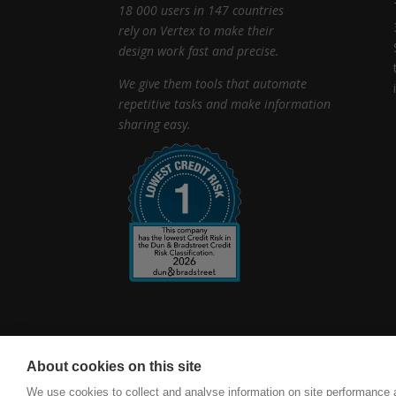
18 000 users in 147 countries
rely on Vertex to make their
design work fast and precise.
We give them tools that automate
repetitive tasks and make information
sharing easy.
About cookies on this site
vertexcad.com
Software Piracy
Cookie Set
We use cookies to collect and analyse information on site performance