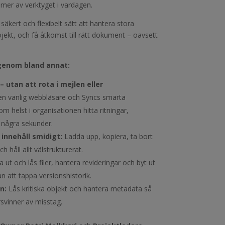
t mer av verktyget i vardagen.
 säkert och flexibelt sätt att hantera stora
jekt, och få åtkomst till rätt dokument – oavsett
igenom bland annat:
– utan att rota i mejlen eller
n vanlig webbläsare och Syncs smarta
om helst i organisationen hitta ritningar,
 några sekunder.
 innehåll smidigt:
Ladda upp, kopiera, ta bort
ch håll allt välstrukturerat.
ut och lås filer, hantera revideringar och byt ut
an att tappa versionshistorik.
on:
Lås kritiska objekt och hantera metadata så
örsvinner av misstag.