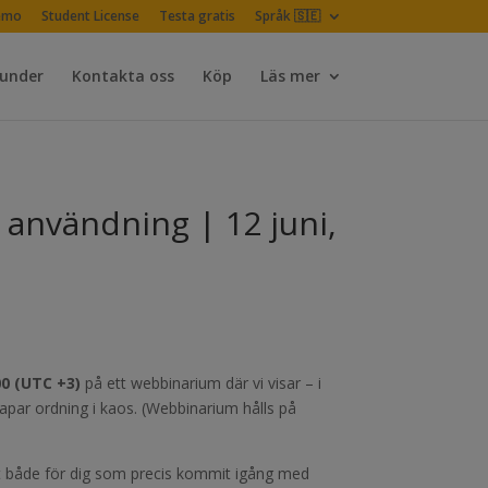
emo
Student License
Testa gratis
Språk 🇸🇪
Kunder
Kontakta oss
Köp
Läs mer
 användning | 12 juni,
:00 (UTC +3)
på ett webbinarium där vi visar – i
apar ordning i kaos. (Webbinarium hålls på
kt både för dig som precis kommit igång med