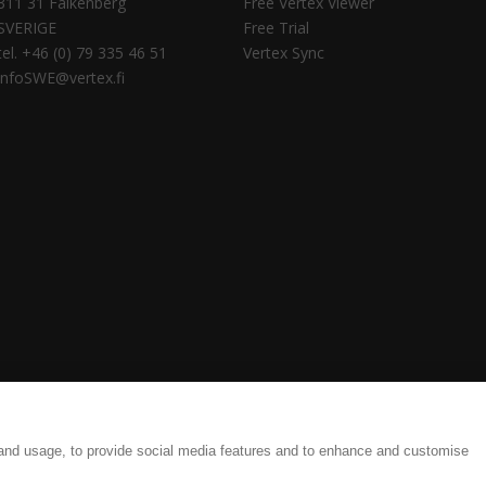
311 31 Falkenberg
Free Vertex Viewer
SVERIGE
Free Trial
tel. +46 (0) 79 335 46 51
Vertex Sync
infoSWE@vertex.fi
tings
Legal Documents
 and usage, to provide social media features and to enhance and customise
ate and efficient results, from detailing to production.| Copyright © 1977