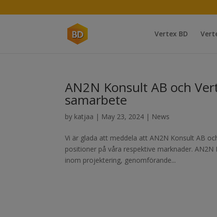
Vertex BD
Vert
AN2N Konsult AB och Verte
samarbete
by
katjaa
|
May 23, 2024
|
News
Vi är glada att meddela att AN2N Konsult AB och
positioner på våra respektive marknader. AN2N K
inom projektering, genomförande...