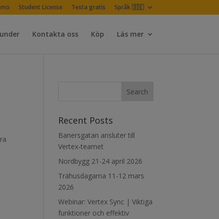
emo
Student License
Testa gratis
Språk 🇸🇪
Kunder
Kontakta oss
Köp
Läs mer
Recent Posts
Banersgatan ansluter till
åra
Vertex-teamet
Nordbygg 21-24 april 2026
Trähusdagarna 11-12 mars
2026
Webinar: Vertex Sync | Viktiga
funktioner och effektiv