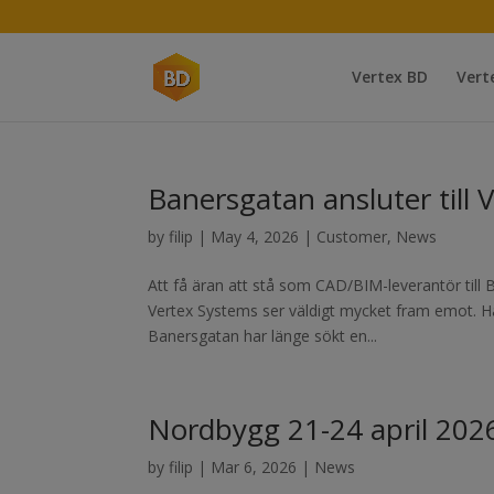
Vertex BD
Vert
Banersgatan ansluter till
by
filip
|
May 4, 2026
|
Customer
,
News
Att få äran att stå som CAD/BIM-leverantör till
Vertex Systems ser väldigt mycket fram emot. Hå
Banersgatan har länge sökt en...
Nordbygg 21-24 april 202
by
filip
|
Mar 6, 2026
|
News