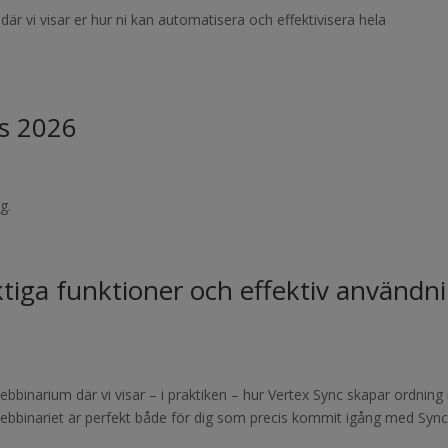
där vi visar er hur ni kan automatisera och effektivisera hela
s 2026
g.
ktiga funktioner och effektiv användn
bbinarium där vi visar – i praktiken – hur Vertex Sync skapar ordning 
webbinariet är perfekt både för dig som precis kommit igång med Syn