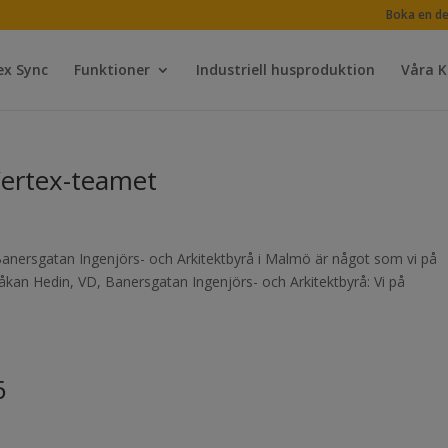
Boka en d
ex Sync
Funktioner
Industriell husproduktion
Våra 
 Vertex-teamet
 Banersgatan Ingenjörs- och Arkitektbyrå i Malmö är något som vi på
kan Hedin, VD, Banersgatan Ingenjörs- och Arkitektbyrå: Vi på
6