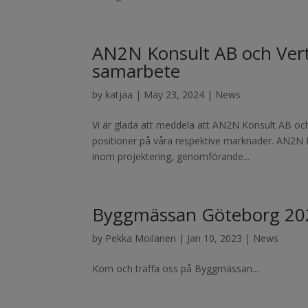
AN2N Konsult AB och Verte
samarbete
by
katjaa
|
May 23, 2024
|
News
Vi är glada att meddela att AN2N Konsult AB och
positioner på våra respektive marknader. AN2N K
inom projektering, genomförande...
Byggmässan Göteborg 20
by
Pekka Moilanen
|
Jan 10, 2023
|
News
Kom och träffa oss på Byggmässan...