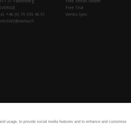
311 31 Falkenberg
Free Vertex Viewer
SVERIGE
Free Trial
tel. +46 (0) 79 335 46 51
Vertex Sync
infoSWE@vertex.fi
tings
Legal Documents
 and usage, to provide social media features and to enhance and customise
ate and efficient results, from detailing to production.| Copyright © 1977