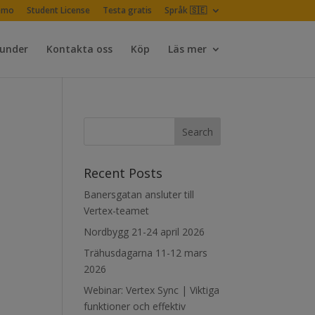
emo
Student License
Testa gratis
Språk 🇸🇪
Kunder
Kontakta oss
Köp
Läs mer
Recent Posts
Banersgatan ansluter till
Vertex-teamet
Nordbygg 21-24 april 2026
Trähusdagarna 11-12 mars
2026
Webinar: Vertex Sync | Viktiga
funktioner och effektiv