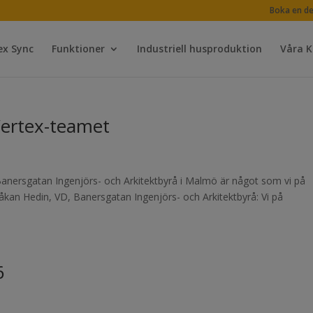
Boka en d
ex Sync
Funktioner
Industriell husproduktion
Våra 
 Vertex-teamet
 Banersgatan Ingenjörs- och Arkitektbyrå i Malmö är något som vi på
kan Hedin, VD, Banersgatan Ingenjörs- och Arkitektbyrå: Vi på
6