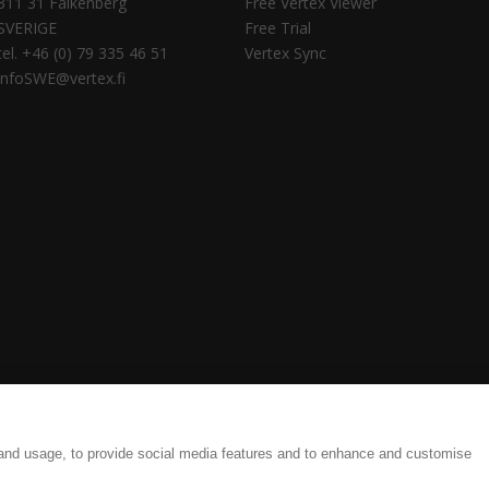
311 31 Falkenberg
Free Vertex Viewer
SVERIGE
Free Trial
tel. +46 (0) 79 335 46 51
Vertex Sync
infoSWE@vertex.fi
tings
Legal Documents
 and usage, to provide social media features and to enhance and customise
ate and efficient results, from detailing to production.| Copyright © 1977