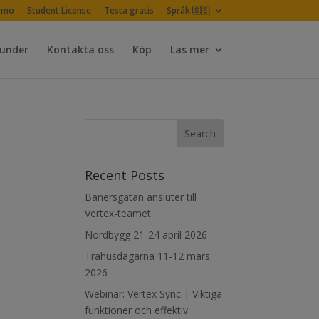
emo
Student License
Testa gratis
Språk 🇸🇪
Kunder
Kontakta oss
Köp
Läs mer
Recent Posts
Banersgatan ansluter till
Vertex-teamet
Nordbygg 21-24 april 2026
Trähusdagarna 11-12 mars
2026
Webinar: Vertex Sync | Viktiga
funktioner och effektiv