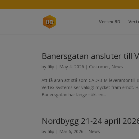
Vertex BD
Vert
Banersgatan ansluter till
by
filip
|
May 4, 2026
|
Customer
,
News
Att få äran att stå som CAD/BIM-leverantör till
Vertex Systems ser väldigt mycket fram emot. Hå
Banersgatan har länge sökt en...
Nordbygg 21-24 april 202
by
filip
|
Mar 6, 2026
|
News